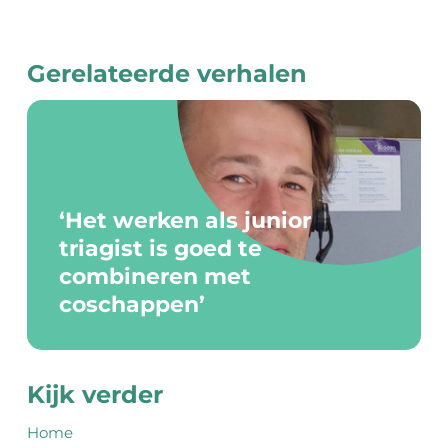
Gerelateerde verhalen
HOME
VACATURES
‘Het werken als junior
OPLEIDING TOT TRIAGIST
triagist is goed te
combineren met
OVER ONS
coschappen’
VERHALEN
Kijk verder
VEELGESTELDE VRAGEN
Home