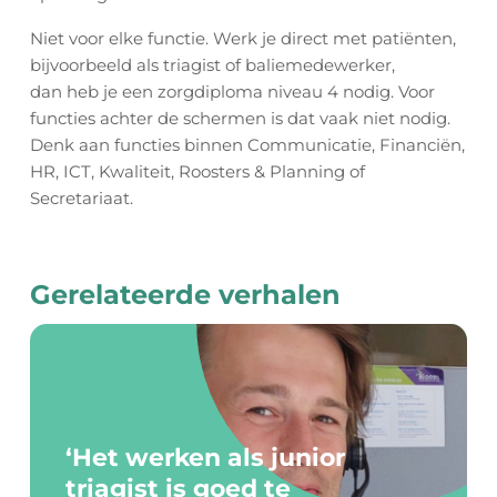
Niet voor elke functie. Werk je direct met patiënten,
bijvoorbeeld als triagist of baliemedewerker,
dan heb je een zorgdiploma niveau 4 nodig. Voor
functies achter de schermen is dat vaak niet nodig.
Denk aan functies binnen Communicatie, Financiën,
HR, ICT, Kwaliteit, Roosters & Planning of
Secretariaat.
HOME
VACATURES
Gerelateerde verhalen
OPLEIDING TOT TRIAGIST
OVER ONS
‘Het werken als junior
triagist is goed te