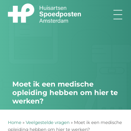
Ga
naar
inhoud
Moet ik een medische
opleiding hebben om hier te
werken?
Home
»
Veelgestelde vragen
»
Moet ik een medische
opleiding hebben om hier te werken?