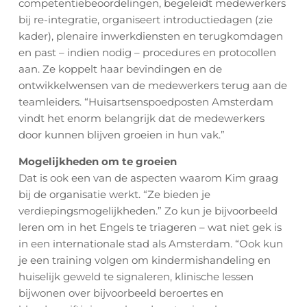
competentiebeoordelingen, begeleidt medewerkers
VACATURES
bij re-integratie, organiseert introductiedagen (zie
kader), plenaire inwerkdiensten en terugkomdagen
en past – indien nodig – procedures en protocollen
OPLEIDING TOT TRIAGIST
aan. Ze koppelt haar bevindingen en de
ontwikkelwensen van de medewerkers terug aan de
teamleiders. “Huisartsenspoedposten Amsterdam
OVER ONS
vindt het enorm belangrijk dat de medewerkers
door kunnen blijven groeien in hun vak.”
VERHALEN
Mogelijkheden om te groeien
Dat is ook een van de aspecten waarom Kim graag
bij de organisatie werkt. “Ze bieden je
VEELGESTELDE VRAGEN
verdiepingsmogelijkheden.” Zo kun je bijvoorbeeld
leren om in het Engels te triageren – wat niet gek is
in een internationale stad als Amsterdam. “Ook kun
je een training volgen om kindermishandeling en
huiselijk geweld te signaleren, klinische lessen
bijwonen over bijvoorbeeld beroertes en