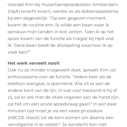
Voordat Kim bij Huisartsenspoedposten Amsterdam
(HpA) terecht kwam, werkte ze als doktersassistente
bij een dagpraktijk. “Op een gegeven moment
kwam de routine erin. Ik wilde een baan waar ik
opnieuw mijn tanden in kon zetten. Toen ik op het
spoor kwam van de functie als triagist bij HpA wist
ik: ‘Deze baan biedt de afwisseling waarnaar ik op
zoek ben!’”
Het werk verveelt nooit
Ook nu ze minder triagewerk doet, spreekt Kim vol
enthousiasme over de functie. “Iedere keer als de
telefoon overgaat, is spannend. Wie zit er aan de
andere kant van de lijn, in wat voor toestand is hij of
zij, zal er iets met de vitale organen aan de hand zijn,
zal het om een acute spoedvraag gaan? In een paar
minuten tijd moet je via een vaste procedure
(ABCDE check) tot de kern komen om daarna een
vervolgactie in te zetten.” Je aandacht kan niet