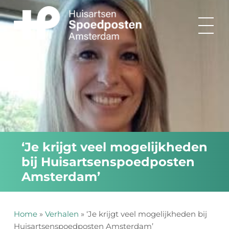
Ga
naar
inhoud
‘Je krijgt veel mogelijkheden
bij Huisartsenspoedposten
Amsterdam’
Home
»
Verhalen
»
‘Je krijgt veel mogelijkheden bij
Huisartsenspoedposten Amsterdam’