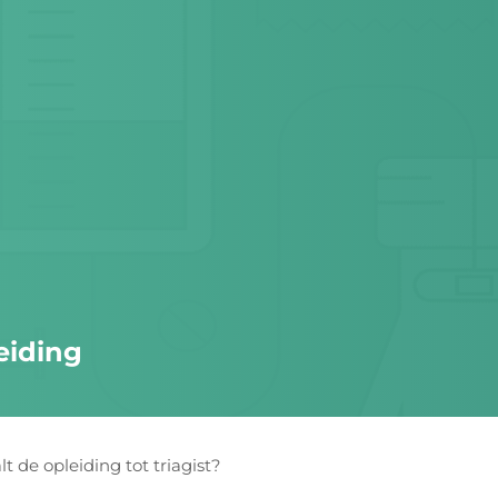
eiding
t de opleiding tot triagist?