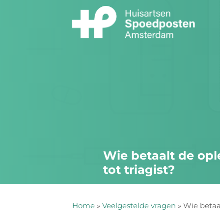
Ga
naar
inhoud
Wie betaalt de opl
tot triagist?
Home
»
Veelgestelde vragen
»
Wie betaal