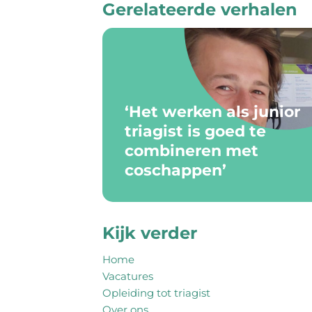
Gerelateerde verhalen
HOME
VACATURES
‘Het werken als junior
OPLEIDING TOT TRIAGIST
triagist is goed te
combineren met
coschappen’
OVER ONS
VERHALEN
Kijk verder
Home
VEELGESTELDE VRAGEN
Vacatures
Opleiding tot triagist
Over ons